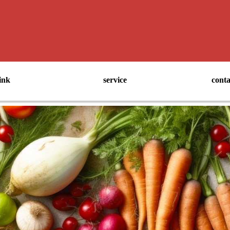
ink
service
conta