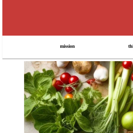
mission
th