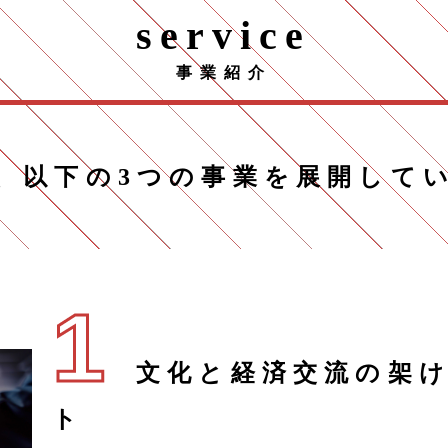
service
事業紹介
、以下の3つの事業を展開して
1
文化と経済交流の架
ト